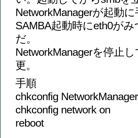
NetworkManagerが起
SAMBA起動時にeth0
だ。
NetworkManagerを停止し
更。
手順
chkconfig NetworkManager 
chkconfig network on
reboot