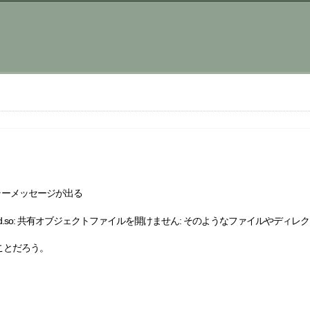
なエラーメッセージが出る
/lib/security/pam_fprintd.so: 共有オブジェクトファイルを開けません: そのようなファイ
ことだろう。