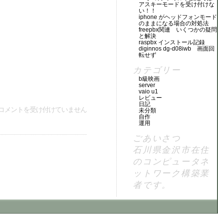
アスキーモードを受け付けな
い！！
iphone がヘッドフォンモード
のままになる場合の対処法
freepbx関連 いくつかの疑問
と解決
raspbx インストール記録
diginnos dg-d08iwb 画面回
転せず
カテゴリー
b級映画
server
vaio u1
レビュー
日記
コメントを受け付けていません
未分類
自作
運用
ごあいさつ
石川県金沢市在住
のコンピュータネ
ットワーク構築業
者です。