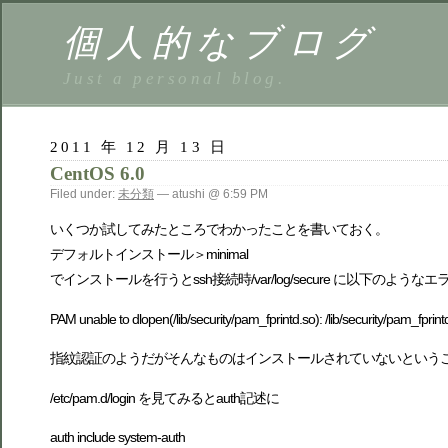
個人的なブログ
Just a personal blog.
2011 年 12 月 13 日
CentOS 6.0
Filed under:
未分類
— atushi @ 6:59 PM
いくつか試してみたところでわかったことを書いておく。
デフォルトインストール＞minimal
でインストールを行うとssh接続時/var/log/secure に以下のよう
PAM unable to dlopen(/lib/security/pam_fprintd.so): 
指紋認証のようだがそんなものはインストールされていないという
/etc/pam.d/login を見てみるとauth記述に
auth include system-auth